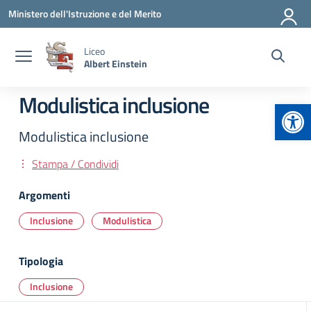
Vai ai contenuti
Vai al menu di navigazione
Vai al footer
Ministero dell'Istruzione e del Merito
Liceo
Albert Einstein
Modulistica inclusione
Apr
Modulistica inclusione
Stampa / Condividi
Argomenti
Inclusione
Modulistica
Tipologia
Inclusione