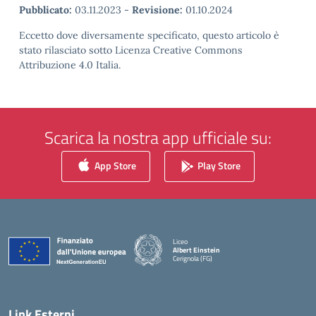
Pubblicato:
03.11.2023
-
Revisione:
01.10.2024
Eccetto dove diversamente specificato, questo articolo è
stato rilasciato sotto Licenza Creative Commons
Attribuzione 4.0 Italia.
Scarica la nostra app ufficiale su:
App Store
Play Store
Liceo
Albert Einstein
Cerignola (FG)
— Visita la pagina iniziale della scuola
Link Esterni