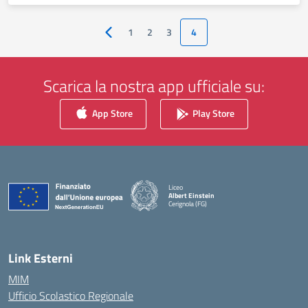
1
2
3
4
Pagina precedente
Scarica la nostra app ufficiale su:
App Store
Play Store
Liceo
Albert Einstein
Cerignola (FG)
— Visita la pagina iniziale della scuola
Link Esterni
MIM
Ufficio Scolastico Regionale