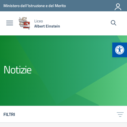
Vai ai contenuti
Vai al menu di navigazione
Vai al footer
Ministero dell'Istruzione e del Merito
Liceo
Albert Einstein
Apr
Notizie
FILTRI