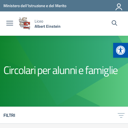
Vai ai contenuti
Vai al menu di navigazione
Vai al footer
Ministero dell'Istruzione e del Merito
Liceo
Albert Einstein
Apr
Circolari per alunni e famiglie
FILTRI