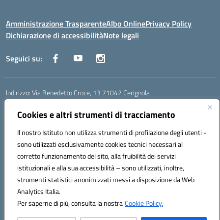
Amministrazione Trasparente
Albo Online
Privacy Policy
Dichiarazione di accessibilità
Note legali
Seguici su:
Indirizzo:
Via Benedetto Croce, 13 71042 Cerignola
Centralino:
0885 423812
Email:
fgps08000e@istruzione.it
Posta elettronica certificata (PEC):
Cookies e altri strumenti di tracciamento
fgps08000e@pec.istruzione.it
Codice fiscale: 81003730710
Il nostro Istituto non utilizza strumenti di profilazione degli utenti -
Codice meccanografico:
fgps08000e
sono utilizzati esclusivamente cookies tecnici necessari al
Codice Indice delle Pubbliche Amministrazioni (IPA): istsc_fgps08000e
corretto funzionamento del sito, alla fruibilità dei servizi
Codice unico di fatturazione (CUF): UFSPA6
istituzionali e alla sua accessibilità – sono utilizzati, inoltre,
strumenti statistici anonimizzati messi a disposizione da Web
Analytics Italia.
Hosting & Powered by 3D Solution S.r.l.
Per saperne di più, consulta la nostra
Cookie Policy.
Concept & Design by Designers Italia