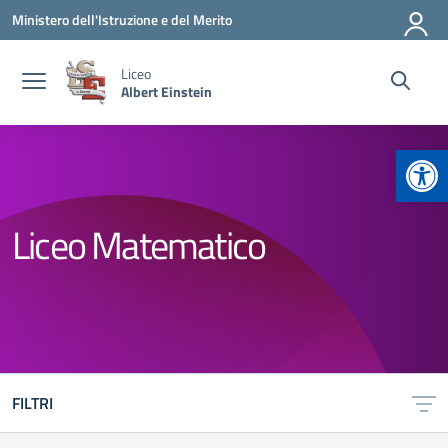
Vai ai contenuti
Vai al menu di navigazione
Vai al footer
Ministero dell'Istruzione e del Merito
Liceo
Albert Einstein
Apr
Liceo Matematico
FILTRI