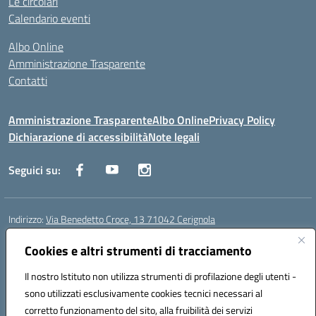
Le circolari
Calendario eventi
Albo Online
Amministrazione Trasparente
Contatti
Amministrazione Trasparente
Albo Online
Privacy Policy
Dichiarazione di accessibilità
Note legali
Seguici su:
Indirizzo:
Via Benedetto Croce, 13 71042 Cerignola
Centralino:
0885 423812
Email:
fgps08000e@istruzione.it
Posta elettronica certificata (PEC):
Cookies e altri strumenti di tracciamento
fgps08000e@pec.istruzione.it
Codice fiscale: 81003730710
Il nostro Istituto non utilizza strumenti di profilazione degli utenti -
Codice meccanografico:
fgps08000e
sono utilizzati esclusivamente cookies tecnici necessari al
Codice Indice delle Pubbliche Amministrazioni (IPA): istsc_fgps08000e
corretto funzionamento del sito, alla fruibilità dei servizi