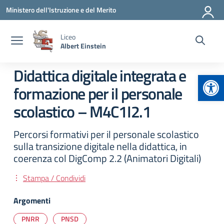
Vai ai contenuti
Vai al menu di navigazione
Vai al footer
Ministero dell'Istruzione e del Merito
Liceo
Albert Einstein
Didattica digitale integrata e
Apr
formazione per il personale
scolastico – M4C1I2.1
Percorsi formativi per il personale scolastico
sulla transizione digitale nella didattica, in
coerenza col DigComp 2.2 (Animatori Digitali)
Stampa / Condividi
Argomenti
PNRR
PNSD