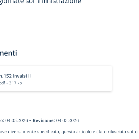
giornate somministrazione
menti
n.152 Invalsi II
pdf - 317 kb
o:
04.05.2026
-
Revisione:
04.05.2026
ove diversamente specificato, questo articolo è stato rilasciato sott