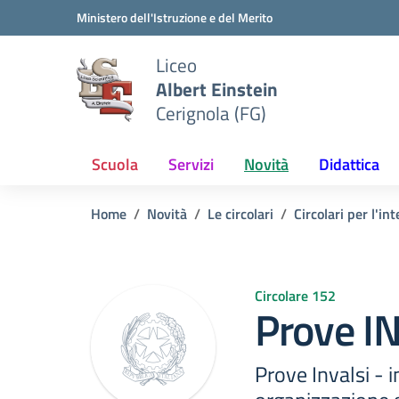
Vai ai contenuti
Vai al menu di navigazione
Vai al footer
Ministero dell'Istruzione e del Merito
Liceo
Albert Einstein
Cerignola (FG)
Scuola
Servizi
Novità
Didattica
Home
Novità
Le circolari
Circolari per l'int
Circolare 152
Prove I
Prove Invalsi - 