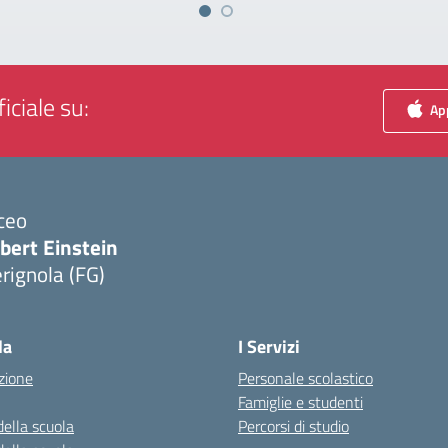
iciale su:
App
ceo
bert Einstein
rignola (FG)
Visita la pagina iniziale della scuola
la
I Servizi
zione
Personale scolastico
Famiglie e studenti
della scuola
Percorsi di studio