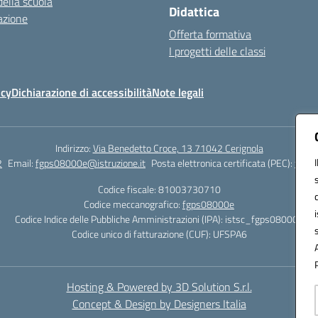
della scuola
Didattica
azione
Offerta formativa
I progetti delle classi
icy
Dichiarazione di accessibilità
Note legali
Indirizzo:
Via Benedetto Croce, 13 71042 Cerignola
2
Email:
fgps08000e@istruzione.it
Posta elettronica certificata (PEC):
fgps0
Codice fiscale: 81003730710
Codice meccanografico:
fgps08000e
Codice Indice delle Pubbliche Amministrazioni (IPA): istsc_fgps08000e
Codice unico di fatturazione (CUF): UFSPA6
Hosting & Powered by 3D Solution S.r.l.
Concept & Design by Designers Italia