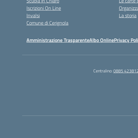
Scuola in Chiaro
Le carte 
Iscrizioni On Line
Organizz
Invalsi
La storia
Comune di Cerignola
Amministrazione Trasparente
Albo Online
Privacy Pol
Centralino:
0885 42381