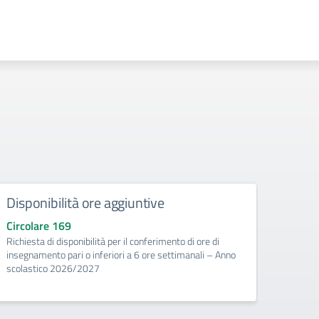
Disponibilità ore aggiuntive
Calc
Circolare 169
Circo
Richiesta di disponibilità per il conferimento di ore di
Utilizz
insegnamento pari o inferiori a 6 ore settimanali – Anno
dell'E
scolastico 2026/2027