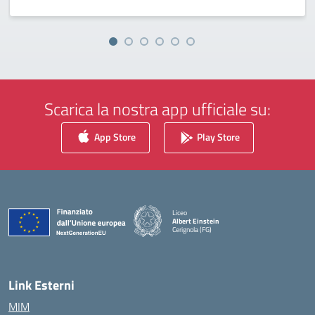
Scarica la nostra app ufficiale su:
App Store
Play Store
Liceo
Albert Einstein
Cerignola (FG)
— Visita la pagina iniziale della scuola
Link Esterni
MIM