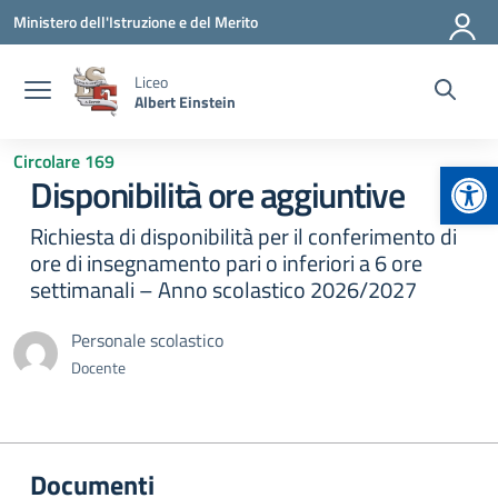
Vai ai contenuti
Vai al menu di navigazione
Vai al footer
Ministero dell'Istruzione e del Merito
Liceo
Albert Einstein
Circolare 169
Apr
Disponibilità ore aggiuntive
Richiesta di disponibilità per il conferimento di
ore di insegnamento pari o inferiori a 6 ore
settimanali – Anno scolastico 2026/2027
Personale scolastico
Docente
Documenti