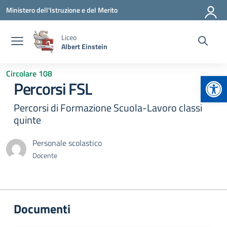
Vai ai contenuti
Vai al menu di navigazione
Vai al footer
Ministero dell'Istruzione e del Merito
Liceo
Albert Einstein
Circolare 108
Apr
Percorsi FSL
Percorsi di Formazione Scuola-Lavoro classi
quinte
Personale scolastico
Docente
Documenti