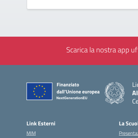
Scarica la nostra app uff
Li
Al
Ce
— 
Link Esterni
La Scuo
MIM
Presenta