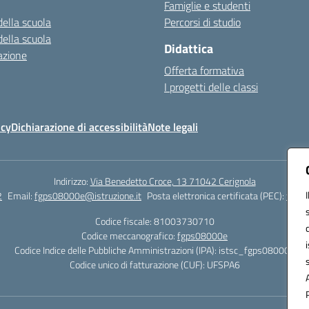
Famiglie e studenti
della scuola
Percorsi di studio
della scuola
Didattica
azione
Offerta formativa
I progetti delle classi
icy
Dichiarazione di accessibilità
Note legali
Indirizzo:
Via Benedetto Croce, 13 71042 Cerignola
2
Email:
fgps08000e@istruzione.it
Posta elettronica certificata (PEC):
fgps0
Codice fiscale: 81003730710
Codice meccanografico:
fgps08000e
Codice Indice delle Pubbliche Amministrazioni (IPA): istsc_fgps08000e
Codice unico di fatturazione (CUF): UFSPA6