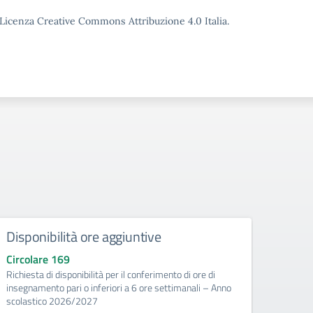
o Licenza Creative Commons Attribuzione 4.0 Italia.
Disponibilità ore aggiuntive
Calc
Circolare 169
Circo
Richiesta di disponibilità per il conferimento di ore di
Utilizz
insegnamento pari o inferiori a 6 ore settimanali – Anno
dell'E
scolastico 2026/2027