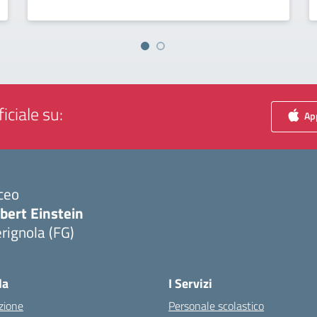
iciale su:
App
ceo
bert Einstein
rignola (FG)
Visita la pagina iniziale della scuola
la
I Servizi
zione
Personale scolastico