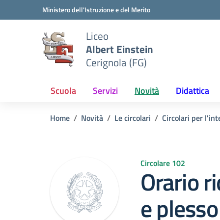
Vai ai contenuti
Vai al menu di navigazione
Vai al footer
Ministero dell'Istruzione e del Merito
Liceo
Albert Einstein
Cerignola (FG)
Scuola
Servizi
Novità
Didattica
Home
Novità
Le circolari
Circolari per l'int
Circolare 102
Orario r
e plesso