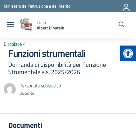
Vai ai contenuti
Vai al menu di navigazione
Vai al footer
Ministero dell'Istruzione e del Merito
Liceo
Albert Einstein
Circolare 4
Apr
Funzioni strumentali
Domanda di disponibilità per Funzione
Strumentale a.s. 2025/2026
Personale scolastico
Docente
Documenti