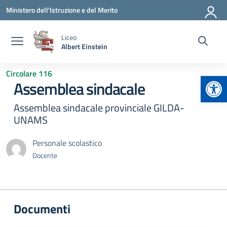
Vai ai contenuti
Vai al menu di navigazione
Vai al footer
Ministero dell'Istruzione e del Merito
Liceo
Albert Einstein
Circolare 116
Apr
Assemblea sindacale
Assemblea sindacale provinciale GILDA-
UNAMS
Personale scolastico
Docente
Documenti