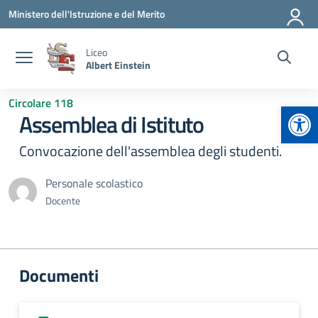
Vai ai contenuti
Vai al menu di navigazione
Vai al footer
Ministero dell'Istruzione e del Merito
Liceo
Albert Einstein
Circolare 118
Apr
Assemblea di Istituto
Convocazione dell'assemblea degli studenti.
Personale scolastico
Docente
Documenti