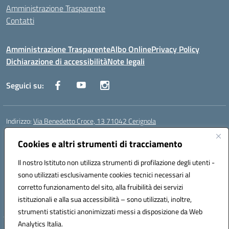
Amministrazione Trasparente
Contatti
Amministrazione Trasparente
Albo Online
Privacy Policy
Dichiarazione di accessibilità
Note legali
Seguici su:
Indirizzo:
Via Benedetto Croce, 13 71042 Cerignola
Centralino:
0885 423812
Email:
fgps08000e@istruzione.it
Posta elettronica certificata (PEC):
Cookies e altri strumenti di tracciamento
fgps08000e@pec.istruzione.it
Codice fiscale: 81003730710
Il nostro Istituto non utilizza strumenti di profilazione degli utenti -
Codice meccanografico:
fgps08000e
sono utilizzati esclusivamente cookies tecnici necessari al
Codice Indice delle Pubbliche Amministrazioni (IPA): istsc_fgps08000e
corretto funzionamento del sito, alla fruibilità dei servizi
Codice unico di fatturazione (CUF): UFSPA6
istituzionali e alla sua accessibilità – sono utilizzati, inoltre,
strumenti statistici anonimizzati messi a disposizione da Web
Analytics Italia.