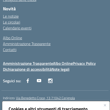
Novità
Le notizie
Le circolari
Calendario eventi
Albo Online
Amministrazione Trasparente
Contatti
Amministrazione Trasparente
Albo Online
Privacy Policy
Dichiarazione di accessibilità
Note legali
Seguici su:
Indirizzo:
Via Benedetto Croce, 13 71042 Cerignola
Centralino:
0885 423812
Email:
fgps08000e@istruzione.it
Posta elettronica certificata (PEC):
Cookies e altri strumenti di tracciamento
fgps08000e@pec.istruzione.it