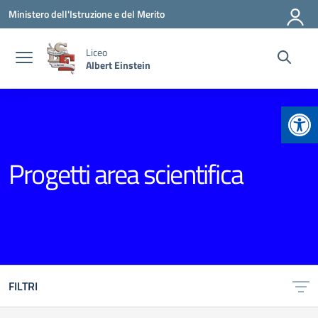
Vai ai contenuti
Vai al menu di navigazione
Vai al footer
Ministero dell'Istruzione e del Merito
Liceo
Albert Einstein
Apr
Progetti area scientifica
FILTRI