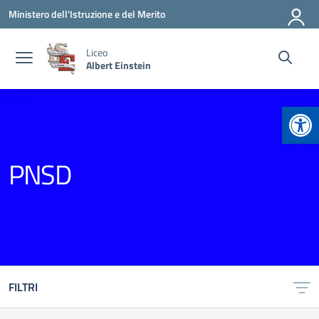
Vai ai contenuti
Vai al menu di navigazione
Vai al footer
Ministero dell'Istruzione e del Merito
Liceo
Albert Einstein
Apr
PNSD
FILTRI