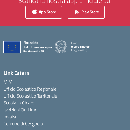
Scarica la nostra app ufficiale su:
App Store
Play Store
Liceo
Albert Einstein
Cerignola (FG)
— Visita la pagina iniziale della scuola
Link Esterni
MIM
Ufficio Scolastico Regionale
Ufficio Scolastico Territoriale
Scuola in Chiaro
Iscrizioni On Line
Invalsi
Comune di Cerignola