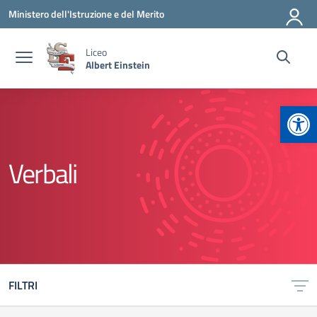
Vai ai contenuti
Vai al menu di navigazione
Vai al footer
Ministero dell'Istruzione e del Merito
Liceo
Albert Einstein
Apr
Verbali
FILTRI