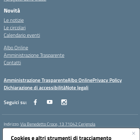
Novità
Le notizie
Le circolari
Calendario eventi
Albo Online
Amministrazione Trasparente
Contatti
Amministrazione Trasparente
Albo Online
Privacy Policy
Dichiarazione di accessibilità
Note legali
Seguici su:
Indirizzo:
Via Benedetto Croce, 13 71042 Cerignola
Centralino:
0885 423812
Email:
fgps08000e@istruzione.it
Posta elettronica certificata (PEC):
Cookies e altri strumenti di tracciamento
fgps08000e@pec.istruzione.it