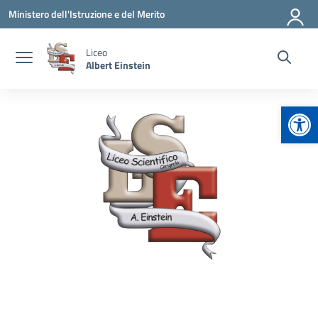
Vai ai contenuti
Vai al menu di navigazione
Vai al footer
Ministero dell'Istruzione e del Merito
Liceo
Albert Einstein
Apr