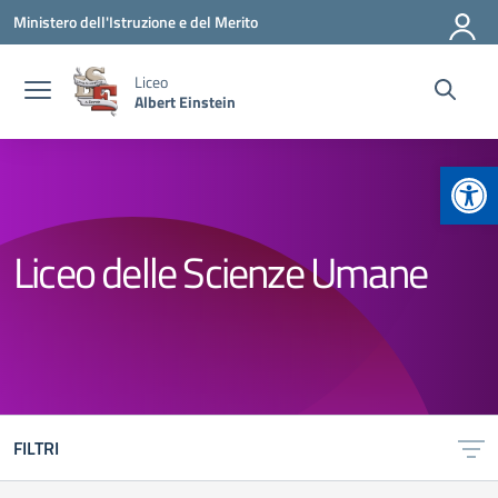
Vai ai contenuti
Vai al menu di navigazione
Vai al footer
Ministero dell'Istruzione e del Merito
Liceo
Albert Einstein
Apr
Liceo delle Scienze Umane
FILTRI