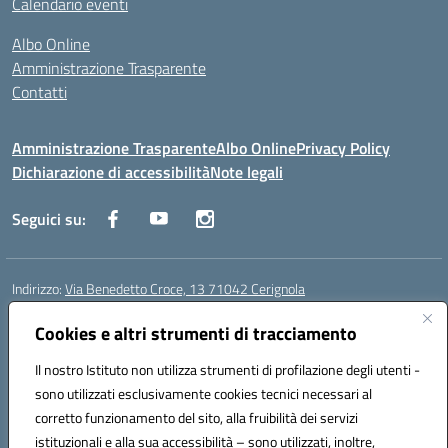
Calendario eventi
Albo Online
Amministrazione Trasparente
Contatti
Amministrazione Trasparente
Albo Online
Privacy Policy
Dichiarazione di accessibilità
Note legali
Seguici su:
Indirizzo:
Via Benedetto Croce, 13 71042 Cerignola
Centralino:
0885 423812
Email:
fgps08000e@istruzione.it
Posta elettronica certificata (PEC):
Cookies e altri strumenti di tracciamento
fgps08000e@pec.istruzione.it
Codice fiscale: 81003730710
Il nostro Istituto non utilizza strumenti di profilazione degli utenti -
Codice meccanografico:
fgps08000e
sono utilizzati esclusivamente cookies tecnici necessari al
Codice Indice delle Pubbliche Amministrazioni (IPA): istsc_fgps08000e
corretto funzionamento del sito, alla fruibilità dei servizi
Codice unico di fatturazione (CUF): UFSPA6
istituzionali e alla sua accessibilità – sono utilizzati, inoltre,