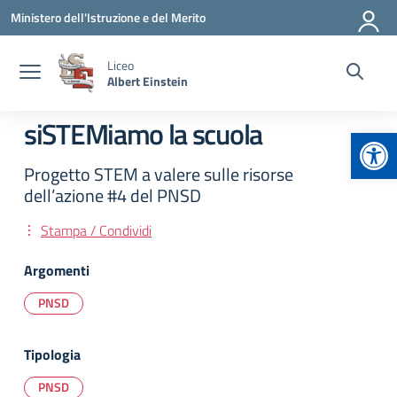
Vai ai contenuti
Vai al menu di navigazione
Vai al footer
Ministero dell'Istruzione e del Merito
Liceo
Albert Einstein
siSTEMiamo la scuola
Apr
Progetto STEM a valere sulle risorse
dell’azione #4 del PNSD
Stampa / Condividi
Argomenti
PNSD
Tipologia
PNSD