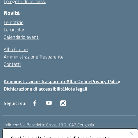
I progetti delle classi
Novità
Le notizie
Le circolari
Calendario eventi
Albo Online
Amministrazione Trasparente
Contatti
Amministrazione Trasparente
Albo Online
Privacy Policy
Dichiarazione di accessibilità
Note legali
Seguici su:
Indirizzo:
Via Benedetto Croce, 13 71042 Cerignola
Centralino:
0885 423812
Email:
fgps08000e@istruzione.it
Posta elettronica certificata (PEC):
fgps08000e@pec.istruzione.it