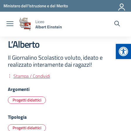
Vai ai contenuti
Vai al menu di navigazione
Vai al footer
Ministero dell'Istruzione e del Merito
Liceo
Albert Einstein
L’Alberto
Apr
Il Giornalino Scolastico voluto, ideato e
realizzato interamente dai ragazzI!
Stampa / Condividi
Argomenti
Progetti didattici
Tipologia
Progetti didattici