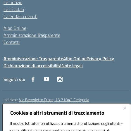
Le notizie
Le circolari
Calendario eventi
Albo Online
Amministrazione Trasparente
Contatti
Amministrazione Trasparente
Albo Online
Privacy Policy
Dichiarazione di accessibilità
Note legali
Seguici su:
Indirizzo:
Via Benedetto Croce, 13 71042 Cerignola
Centralino:
0885 423812
Email:
fgps08000e@istruzione.it
Posta elettronica certificata (PEC):
Cookies e altri strumenti di tracciamento
fgps08000e@pec.istruzione.it
Codice fiscale: 81003730710
Il nostro Istituto non utilizza strumenti di profilazione degli utenti -
Codice meccanografico:
fgps08000e
sono utilizzati esclusivamente cookies tecnici necessari al