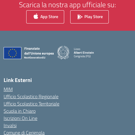
Scarica la nostra app ufficiale su:
App Store
Play Store
Liceo
Albert Einstein
Cerignola (FG)
— Visita la pagina iniziale della scuola
Link Esterni
MIM
Ufficio Scolastico Regionale
Ufficio Scolastico Territoriale
Scuola in Chiaro
Iscrizioni On Line
Invalsi
Comune di Cerignola