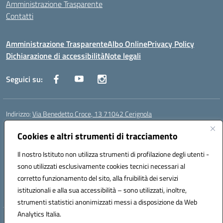
Amministrazione Trasparente
Contatti
Amministrazione Trasparente
Albo Online
Privacy Policy
Dichiarazione di accessibilità
Note legali
Seguici su:
Indirizzo:
Via Benedetto Croce, 13 71042 Cerignola
Centralino:
0885 423812
Email:
fgps08000e@istruzione.it
Posta elettronica certificata (PEC):
Cookies e altri strumenti di tracciamento
fgps08000e@pec.istruzione.it
Codice fiscale: 81003730710
Il nostro Istituto non utilizza strumenti di profilazione degli utenti -
Codice meccanografico:
fgps08000e
sono utilizzati esclusivamente cookies tecnici necessari al
Codice Indice delle Pubbliche Amministrazioni (IPA): istsc_fgps08000e
corretto funzionamento del sito, alla fruibilità dei servizi
Codice unico di fatturazione (CUF): UFSPA6
istituzionali e alla sua accessibilità – sono utilizzati, inoltre,
strumenti statistici anonimizzati messi a disposizione da Web
Analytics Italia.
Hosting & Powered by 3D Solution S.r.l.