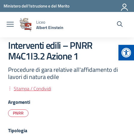
Vai ai contenuti
Vai al menu di navigazione
Vai al footer
Ministero dell'Istruzione e del Merito
Liceo
Albert Einstein
Interventi edili – PNRR
Apr
M4C1I3.2 Azione 1
Procedure di gara relative all'affidamento di
lavori di natura edile
Stampa / Condividi
Argomenti
PNRR
Tipologia