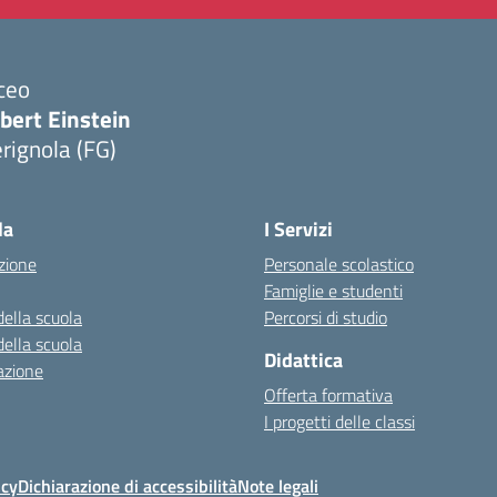
ceo
bert Einstein
rignola (FG)
Visita la pagina iniziale della scuola
la
I Servizi
zione
Personale scolastico
Famiglie e studenti
della scuola
Percorsi di studio
della scuola
Didattica
azione
Offerta formativa
I progetti delle classi
icy
Dichiarazione di accessibilità
Note legali