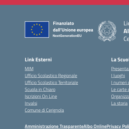
Li
Al
Ce
— 
Link Esterni
La Scuo
MIM
Presenta
Ufficio Scolastico Regionale
I luoghi
Ufficio Scolastico Territoriale
I numeri 
Scuola in Chiaro
Le carte 
Iscrizioni On Line
Organizz
Invalsi
La storia
Comune di Cerignola
Amministrazione Trasparente
Albo Online
Privacy Pol