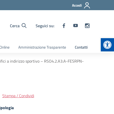
Accedi
Cerca
Seguici su:
Apr
Online
Amministrazione Trasparente
Contatti
tifici a indirizzo sportivo – RSO4.2.A3.A-FESRPN-
Stampa / Condividi
ipologia