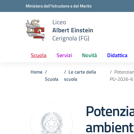
Vai ai contenuti
Vai al menu di navigazione
Vai al footer
Ministero dell'Istruzione e del Merito
Liceo
Albert Einstein
Cerignola (FG)
Scuola
Servizi
Novità
Didattica
Home
Le carte della
Potenziam
Scuola
scuola
PU-2026-6
Potenzi
ambienti