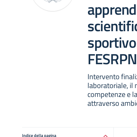
apprendi
scientifi
sportiv
FESRPN
Intervento finali
laboratoriale, i
competenze e la
attraverso ambie
Indice della pagina