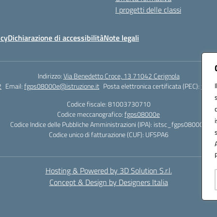
I progetti delle classi
icy
Dichiarazione di accessibilità
Note legali
Indirizzo:
Via Benedetto Croce, 13 71042 Cerignola
2
Email:
fgps08000e@istruzione.it
Posta elettronica certificata (PEC):
fgps0
Codice fiscale: 81003730710
Codice meccanografico:
fgps08000e
Codice Indice delle Pubbliche Amministrazioni (IPA): istsc_fgps08000e
Codice unico di fatturazione (CUF): UFSPA6
Hosting & Powered by 3D Solution S.r.l.
Concept & Design by Designers Italia