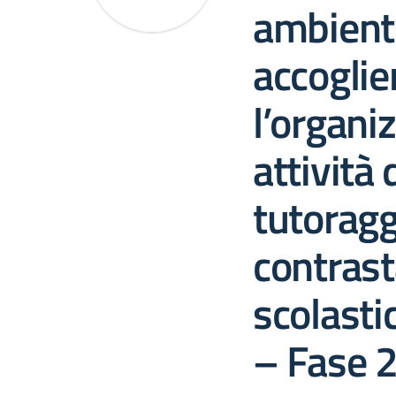
ambienti
accoglie
l’organi
attività 
tutoragg
contras
scolasti
– Fase 