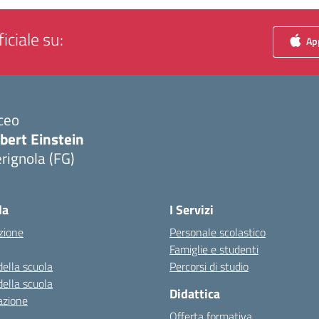
iciale su:
App
ceo
bert Einstein
rignola (FG)
Visita la pagina iniziale della scuola
la
I Servizi
zione
Personale scolastico
Famiglie e studenti
della scuola
Percorsi di studio
della scuola
Didattica
azione
Offerta formativa