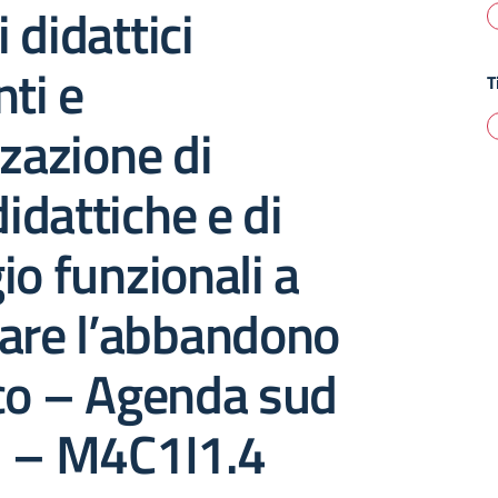
 didattici
nti e
T
zzazione di
didattiche e di
io funzionali a
tare l’abbandono
co – Agenda sud
2 – M4C1I1.4