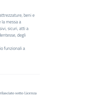
 attrezzature, beni e
re la messa a
vi, sicuri, atti a
dentesse, degli
io funzionali a
rilasciato sotto Licenza