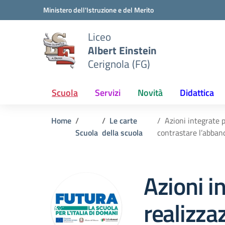
Vai ai contenuti
Vai al menu di navigazione
Vai al footer
Ministero dell'Istruzione e del Merito
Liceo
Albert Einstein
Cerignola (FG)
Scuola
Servizi
Novità
Didattica
Home
Le carte
Azioni integrate p
Scuola
della scuola
contrastare l’abba
Azioni i
realizza