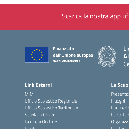
Scarica la nostra app uff
Li
Al
Ce
— 
Link Esterni
La Scuo
MIM
Presenta
Ufficio Scolastico Regionale
I luoghi
Ufficio Scolastico Territoriale
I numeri 
Scuola in Chiaro
Le carte 
Iscrizioni On Line
Organizz
Invalsi
La storia