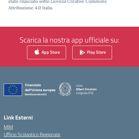
stato rilasciato sotto Licenza Creative Commons
Attribuzione 4.0 Italia.
Scarica la nostra app ufficiale su:
App Store
Play Store
Liceo
Albert Einstein
Cerignola (FG)
— Visita la pagina iniziale della scuola
Link Esterni
MIM
Ufficio Scolastico Regionale