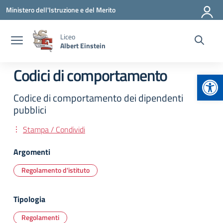
Vai ai contenuti
Vai al menu di navigazione
Vai al footer
Ministero dell'Istruzione e del Merito
Liceo
Albert Einstein
Codici di comportamento
Apr
Codice di comportamento dei dipendenti
pubblici
Stampa / Condividi
Argomenti
Regolamento d'istituto
Tipologia
Regolamenti