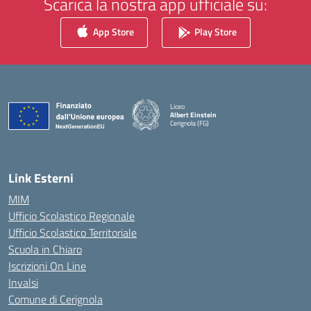
Scarica la nostra app ufficiale su:
App Store
Play Store
Liceo
Albert Einstein
Cerignola (FG)
— Visita la pagina iniziale della scuola
Link Esterni
MIM
Ufficio Scolastico Regionale
Ufficio Scolastico Territoriale
Scuola in Chiaro
Iscrizioni On Line
Invalsi
Comune di Cerignola