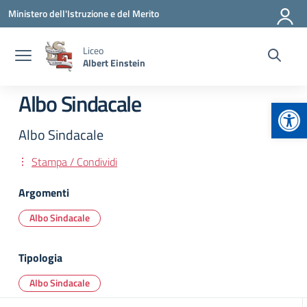
Vai ai contenuti
Vai al menu di navigazione
Vai al footer
Ministero dell'Istruzione e del Merito
Liceo
Albert Einstein
Albo Sindacale
Apr
Albo Sindacale
Stampa / Condividi
Argomenti
Albo Sindacale
Tipologia
Albo Sindacale