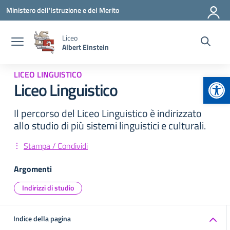
Vai ai contenuti
Vai al menu di navigazione
Vai al footer
Ministero dell'Istruzione e del Merito
Liceo
Albert Einstein
LICEO LINGUISTICO
Apr
Liceo Linguistico
Il percorso del Liceo Linguistico è indirizzato
allo studio di più sistemi linguistici e culturali.
Stampa / Condividi
Argomenti
Indirizzi di studio
Indice della pagina