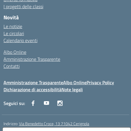
I progetti delle classi
Novità
Le notizie
Le circolari
Calendario eventi
Albo Online
Amministrazione Trasparente
Contatti
Amministrazione Trasparente
Albo Online
Privacy Policy
Dichiarazione di accessibilità
Note legali
Seguici su:
Indirizzo:
Via Benedetto Croce, 13 71042 Cerignola
Centralino:
0885 423812
Email:
fgps08000e@istruzione.it