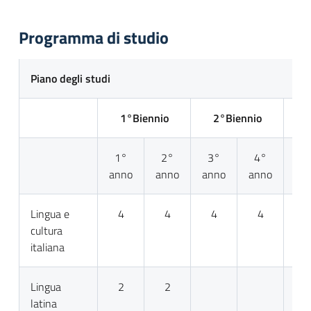
Programma di studio
Piano degli studi
1°Biennio
2°Biennio
5°
1°
2°
3°
4°
anno
anno
anno
anno
a
Lingua e
4
4
4
4
cultura
italiana
Lingua
2
2
latina