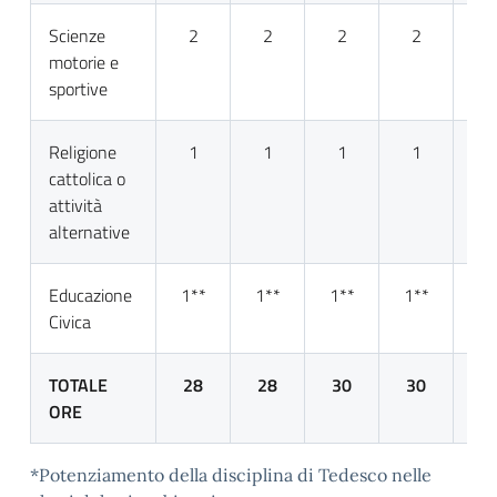
Scienze
2
2
2
2
motorie e
sportive
Religione
1
1
1
1
cattolica o
attività
alternative
Educazione
1**
1**
1**
1**
1
Civica
TOTALE
28
28
30
30
ORE
*Potenziamento della disciplina di Tedesco nelle