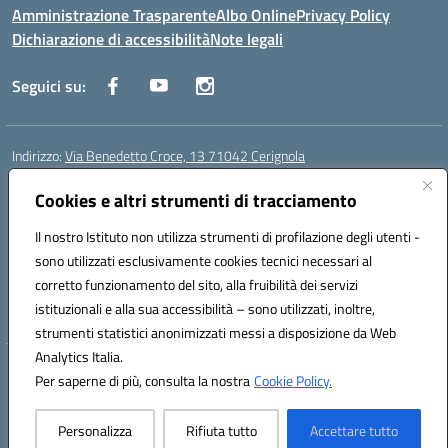
Amministrazione Trasparente
Albo Online
Privacy Policy
Dichiarazione di accessibilità
Note legali
Seguici su:
Indirizzo:
Via Benedetto Croce, 13 71042 Cerignola
Centralino:
0885 423812
Email:
fgps08000e@istruzione.it
Posta elettronica certificata (PEC):
Cookies e altri strumenti di tracciamento
fgps08000e@pec.istruzione.it
Codice fiscale: 81003730710
Il nostro Istituto non utilizza strumenti di profilazione degli utenti -
Codice meccanografico:
fgps08000e
sono utilizzati esclusivamente cookies tecnici necessari al
Codice Indice delle Pubbliche Amministrazioni (IPA): istsc_fgps08000e
corretto funzionamento del sito, alla fruibilità dei servizi
Codice unico di fatturazione (CUF): UFSPA6
istituzionali e alla sua accessibilità – sono utilizzati, inoltre,
strumenti statistici anonimizzati messi a disposizione da Web
Analytics Italia.
Hosting & Powered by 3D Solution S.r.l.
Per saperne di più, consulta la nostra
Cookie Policy.
Concept & Design by Designers Italia
Personalizza
Rifiuta tutto
Accettare tutto