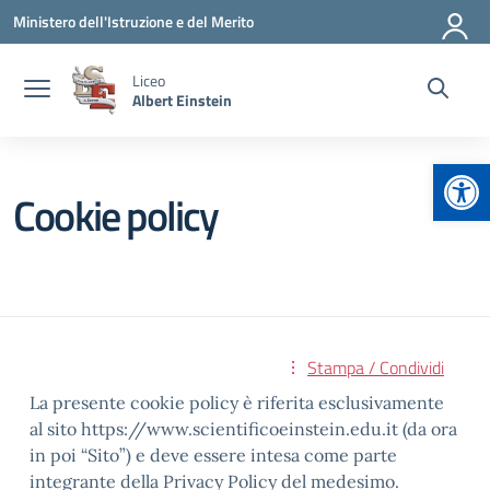
Vai ai contenuti
Vai al menu di navigazione
Vai al footer
Ministero dell'Istruzione e del Merito
Liceo
Albert Einstein
Apr
Cookie policy
Stampa / Condividi
La presente cookie policy è riferita esclusivamente
al sito https://www.scientificoeinstein.edu.it (da ora
in poi “Sito”) e deve essere intesa come parte
integrante della Privacy Policy del medesimo.