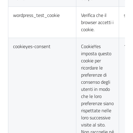
wordpress_test_cookie
Verifica che il
sess
browser accetti i
cookie.
cookieyes-consent
CookieYes
1 a
imposta questo
cookie per
ricordare le
preferenze di
consenso degli
utenti in modo
che le loro
preferenze siano
rispettate nelle
loro successive
visite al sito.
Non raccoglie né