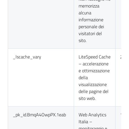
memorizza
alcuna
informazione
personale dei
visitatori del
sito.
_lscache_vary
LiteSpeed Cache
2 gio
– accelerazione
e ottimizzazione
della
visualizzazione
delle pagine del
sito web.
_pk_id.BmqA4OwpPX.1eab
Web Analytics
13 m
Italia –
monitoraggio e