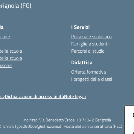
rignola (FG)
Visita la pagina iniziale della scuola
la
I Servizi
zione
Personale scolastico
Famiglie e studenti
della scuola
Percorsi di studio
della scuola
Didattica
azione
Offerta formativa
I progetti delle classi
icy
Dichiarazione di accessibilità
Note legali
Indirizzo:
Via Benedetto Croce, 13 71042 Cerignola
2
Email:
fgps08000e@istruzione.it
Posta elettronica certificata (PEC):
fgps0