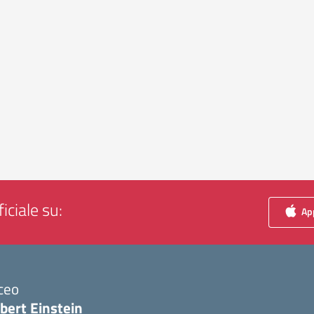
iciale su:
App
ceo
bert Einstein