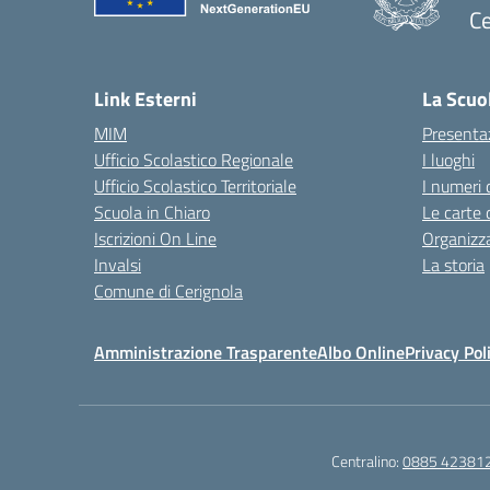
Ce
— 
Link Esterni
La Scuo
MIM
Presenta
Ufficio Scolastico Regionale
I luoghi
Ufficio Scolastico Territoriale
I numeri 
Scuola in Chiaro
Le carte 
Iscrizioni On Line
Organizz
Invalsi
La storia
Comune di Cerignola
Amministrazione Trasparente
Albo Online
Privacy Pol
Centralino:
0885 42381