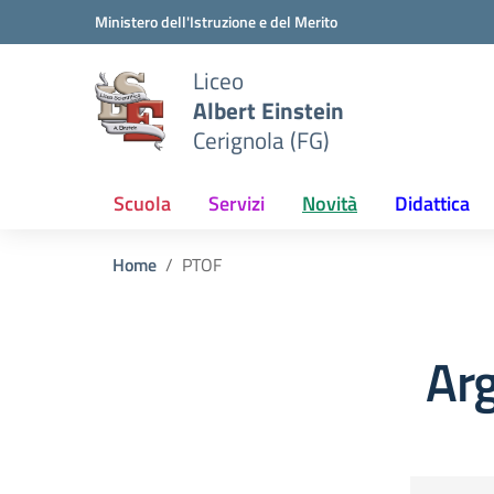
Vai ai contenuti
Vai al menu di navigazione
Vai al footer
Ministero dell'Istruzione e del Merito
Liceo
Albert Einstein
Cerignola (FG)
Scuola
Servizi
Novità
Didattica
Home
PTOF
Ar