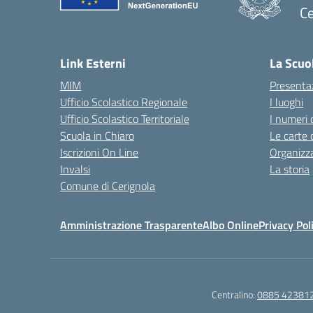
Ce
— 
Link Esterni
La Scuo
MIM
Presenta
Ufficio Scolastico Regionale
I luoghi
Ufficio Scolastico Territoriale
I numeri 
Scuola in Chiaro
Le carte 
Iscrizioni On Line
Organizz
Invalsi
La storia
Comune di Cerignola
Amministrazione Trasparente
Albo Online
Privacy Pol
Centralino:
0885 42381