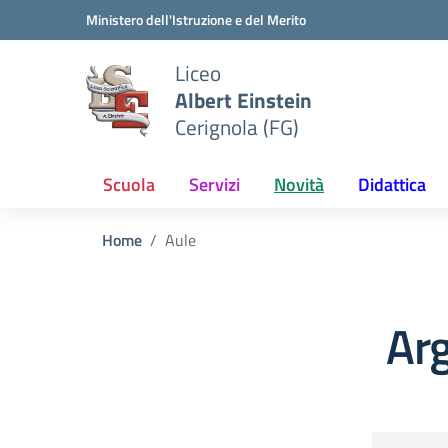
Vai ai contenuti
Vai al menu di navigazione
Vai al footer
Ministero dell'Istruzione e del Merito
Liceo
Albert Einstein
Cerignola (FG)
Scuola
Servizi
Novità
Didattica
Home
Aule
Ar