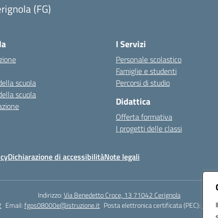
rignola (FG)
Visita la pagina iniziale della scuola
la
I Servizi
zione
Personale scolastico
Famiglie e studenti
della scuola
Percorsi di studio
della scuola
Didattica
azione
Offerta formativa
I progetti delle classi
icy
Dichiarazione di accessibilità
Note legali
Indirizzo:
Via Benedetto Croce, 13 71042 Cerignola
2
Email:
fgps08000e@istruzione.it
Posta elettronica certificata (PEC):
fgps0