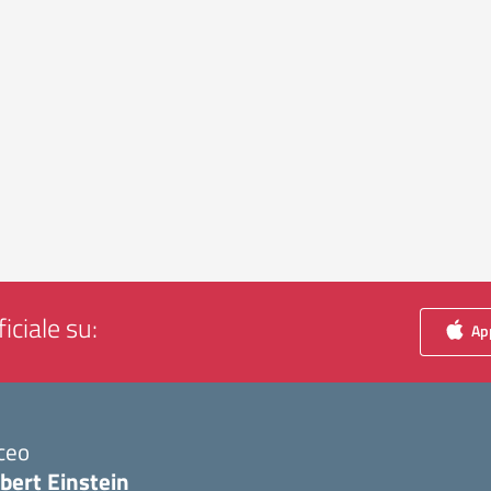
iciale su:
App
ceo
bert Einstein